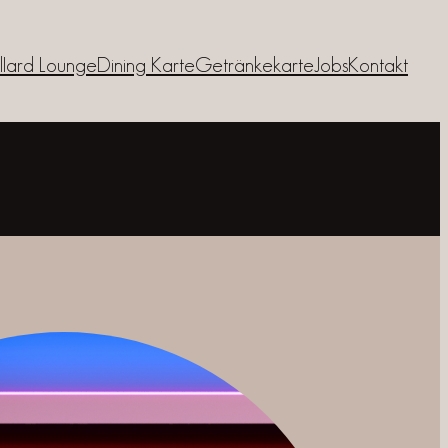
llIard Lounge
Dining Karte
Getränkekarte
Jobs
Kontakt