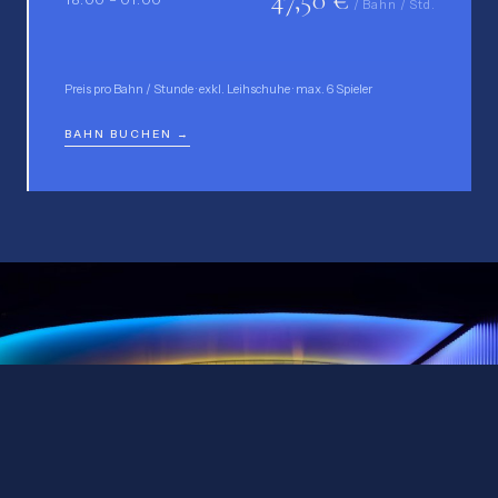
/ Bahn / Std.
Preis pro Bahn / Stunde · exkl. Leihschuhe · max. 6 Spieler
BAHN BUCHEN →