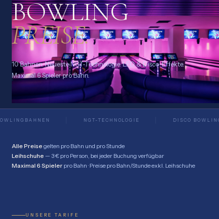
BOWLING
PREISE.
10 Bahnen. Neueste NGT-Technologie. LED & Disco-Effekte.
Maximal 6 Spieler pro Bahn.
BOWLINGBAHNEN
NGT-TECHNOLOGIE
DISCO BOWLIN
Alle Preise
gelten pro Bahn und pro Stunde
Leihschuhe
— 3 € pro Person, bei jeder Buchung verfügbar
Maximal 6 Spieler
pro Bahn · Preise pro Bahn/Stunde exkl. Leihschuhe
UNSERE TARIFE